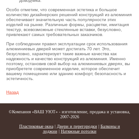
доводчика.
Особо отметим, что современная эстетика и большое
количество дизайнерских решений конструкций из алюминия
обеспечивает значительную часть популярности этих
изделий на рынке. Различные формы, расцветки, имитация
текстур, всевозможные стеклянные вставки, безусловно,
привлекают самых требовательных заказчиков.
При соблюдении правил эксплуатации срок использования
алюминиевых дверей может достигать 70 лет. Это,
безусловно, характеризует такие важные качества как
надежность и качество конструкций из алюминия. Именно
поэтому, остановив свой выбор на алюминиевых дверях, вы
приобретете современное изделие, которое обеспечит
вашему помещению или зданию комфорт, безопасность и
эстетичность.
Назад
©Компания «ВАШ УЮТ» - изготовление, продажа и установка,
2007-2026
Пластиковые окна
|
Двери и перегородки
|
Балконы и
лоджии
|
Натяжные потолки